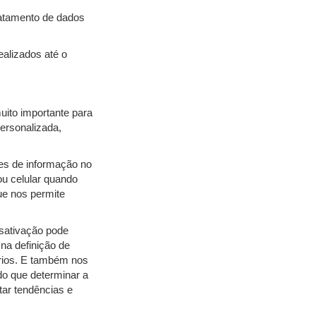
ratamento de dados
ealizados até o
uito importante para
ersonalizada,
res de informação no
u celular quando
ue nos permite
sativação pode
na definição de
ários. E também nos
do que determinar a
tar tendências e