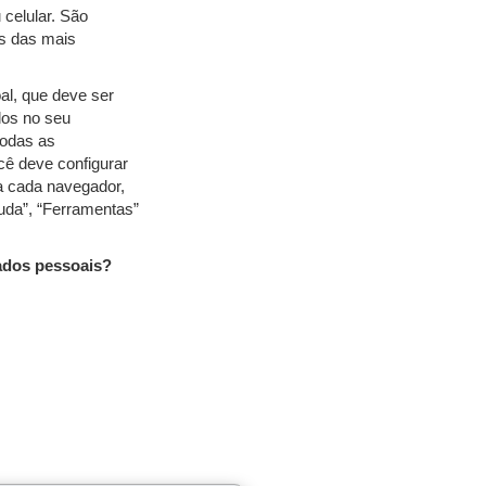
 celular. São
es das mais
l, que deve ser
los no seu
todas as
cê deve configurar
a cada navegador,
uda”, “Ferramentas”
dados pessoais?