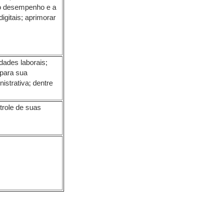
r o desempenho e a
igitais; aprimorar
dades laborais;
 para sua
strativa; dentre
trole de suas