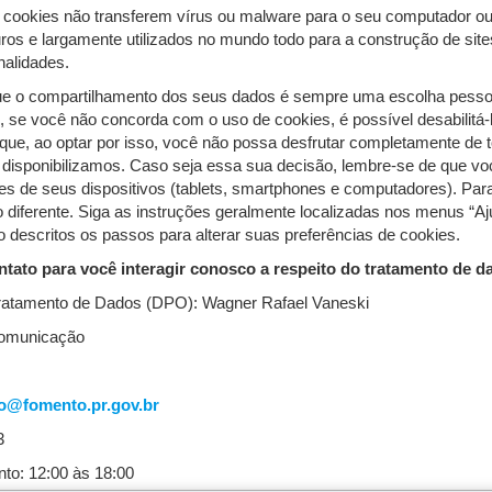
: cookies não transferem vírus ou malware para o seu computador ou
os e largamente utilizados no mundo todo para a construção de sit
inalidades.
 o compartilhamento dos seus dados é sempre uma escolha pessoa
o, se você não concorda com o uso de cookies, é possível desabilitá-
ue, ao optar por isso, você não possa desfrutar completamente de 
 disponibilizamos. Caso seja essa sua decisão, lembre-se de que vo
s de seus dispositivos (tablets, smartphones e computadores). Par
diferente. Siga as instruções geralmente localizadas nos menus “Aj
ão descritos os passos para alterar suas preferências de cookies.
ntato para você interagir conosco a respeito do tratamento de 
ratamento de Dados (DPO): Wagner Rafael Vaneski
 comunicação
o@fomento.pr.gov.br
3
nto: 12:00 às 18:00