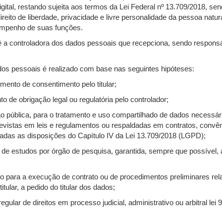
igital, restando sujeita aos termos da Lei Federal nº 13.709/2018, se
direito de liberdade, privacidade e livre personalidade da pessoa natur
mpenho de suas funções.
 a controladora dos dados pessoais que recepciona, sendo responsá
os pessoais é realizado com base nas seguintes hipóteses:
imento de consentimento pelo titular;
to de obrigação legal ou regulatória pelo controlador;
ação pública, para o tratamento e uso compartilhado de dados necessá
previstas em leis e regulamentos ou respaldadas em contratos, convê
adas as disposições do Capítulo IV da Lei 13.709/2018 (LGPD);
ão de estudos por órgão de pesquisa, garantida, sempre que possível
o para a execução de contrato ou de procedimentos preliminares rel
titular, a pedido do titular dos dados;
regular de direitos em processo judicial, administrativo ou arbitral lei