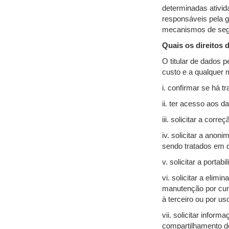
determinadas ativid
responsáveis pela g
mecanismos de seg
Quais os direitos 
O titular de dados 
custo e a qualquer
i. confirmar se há 
ii. ter acesso aos d
iii. solicitar a cor
iv. solicitar a ano
sendo tratados em 
v. solicitar a porta
vi. solicitar a eli
manutenção por cump
à terceiro ou por us
vii. solicitar infor
compartilhamento d