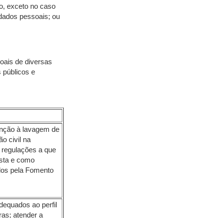
ro, exceto no caso
 dados pessoais; ou
oais de diversas
 públicos e
enção à lavagem de
o civil na
e regulações a que
sta e como
ados pela Fomento
dequados ao perfil
iras; atender a