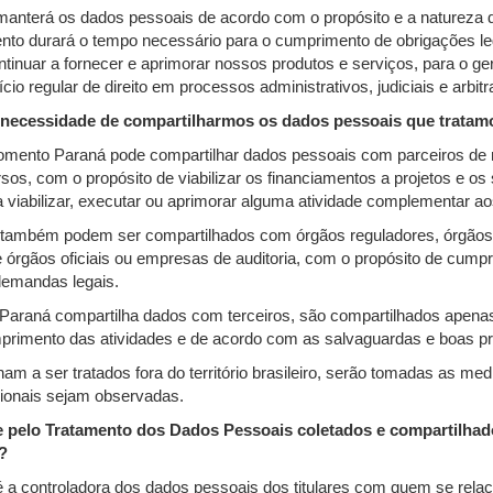
anterá os dados pessoais de acordo com o propósito e a natureza 
ento durará o tempo necessário para o cumprimento de obrigações leg
ontinuar a fornecer e aprimorar nossos produtos e serviços, para o g
cio regular de direito em processos administrativos, judiciais e arbitr
 necessidade de compartilharmos os dados pessoais que tratam
omento Paraná pode compartilhar dados pessoais com parceiros de 
sos, com o propósito de viabilizar os financiamentos a projetos e os
a viabilizar, executar ou aprimorar alguma atividade complementar a
também podem ser compartilhados com órgãos reguladores, órgãos f
 órgãos oficiais ou empresas de auditoria, com o propósito de cumpri
demandas legais.
araná compartilha dados com terceiros, são compartilhados apena
primento das atividades e de acordo com as salvaguardas e boas pr
m a ser tratados fora do território brasileiro, serão tomadas as me
cionais sejam observadas.
e pelo Tratamento dos Dados Pessoais coletados e compartilha
?
a controladora dos dados pessoais dos titulares com quem se relaci