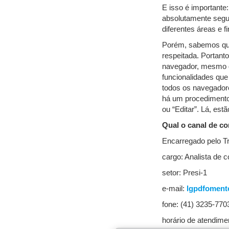
E isso é importante
absolutamente segur
diferentes áreas e f
Porém, sabemos que
respeitada. Portant
navegador, mesmo q
funcionalidades que
todos os navegadore
há um procedimento 
ou “Editar”. Lá, est
Qual o canal de co
Encarregado pelo T
cargo: Analista de
setor: Presi-1
e-mail:
lgpdfoment
fone: (41) 3235-770
horário de atendime