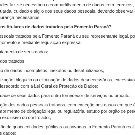
ades faz-se necessário o compartilhamento de dados com terceiros,
uarda, cuidado e sigilo dos seus dados pessoais, devendo observar e
urança necessários.
dos titulares de dados tratados pela Fomento Paraná?
pessoais tratados pela Fomento Paraná ou seu representante legal, p
 momento e mediante requisição expressa:
tratamento de seus dados;
ados tratados;
reção de dados incompletos, inexatos ou desatualizados;
nimização, bloqueio ou eliminação de dados desnecessários, excessiv
desacordo com a Lei Geral de Proteção de Dados;
bilidade de seus dados para outro fornecedor de serviços ou produto;
minação dos dados pessoais tratados, com exceção nos casos em que é
rimento de obrigação legal ou regulatória, estudo por órgão de pesq
o exclusivo do controlador;
mação de quais entidades, públicas ou privadas, a Fomento Paraná real
e dados;