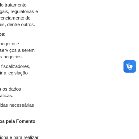
do tratamento
ais, regulatórias e
erenciamento de
ais, dentre outros.
os:
negócio e
 serviços a serem
os negócios.
iscalizadores,
r a legislação
s os dados
áticas.
didas necessárias
dos pela Fomento
ona e para realizar