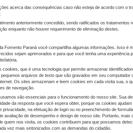
ormações acerca das consequências caso não esteja de acordo com o t
;
ntimento anteriormente concedido, sendo ratificados os tratamentos r
ão enquanto não houver requerimento de eliminação destes.
da Fomento Paraná você compartilha algumas informações. Isso é m
recidos sejam aprimorados e para que você tenha uma experiência p
isfatória.
os cookies, que é uma tecnologia que permite armazenar identificado
 pequenos arquivos de texto que são gravados em seu computador o
internet. Os sites armazenam e leem cookies em cada visita sua, o q
rões de navegação.
 usamos são essenciais para o funcionamento do nosso site. Sua de
dade da resposta que você espera obter, porque os cookies ajudam 
e privacidade, na efetuação de login ou no preenchimento de formul
te avaliação de desempenho e design de nosso site. Portanto, mais 
de quem nos visita, os cookies contribuem para que possamos detec
cada vez mais sintonizados com as demandas do cidadão.