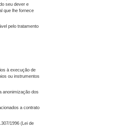
ndo seu dever e
al que lhe fornece
vel pelo tratamento
rios à execução de
nios ou instrumentos
, a anonimização dos
acionados a contrato
 9.307/1996 (Lei de