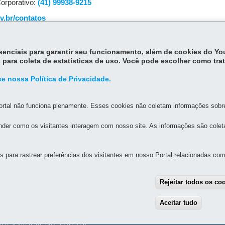
orporativo:
(41) 99938-9215
v.br/contatos
r
essenciais para garantir seu funcionamento, além de cookies do Y
 para coleta de estatísticas de uso. Você pode escolher como tra
e nossa Política de Privacidade.
rtal não funciona plenamente. Esses cookies não coletam informações sobre 
der como os visitantes interagem com nosso site. As informações são cole
MAPA DO SITE
CANAL DE DENÚNCIAS
para rastrear preferências dos visitantes em nosso Portal relacionadas com 
ENTO DO PARANÁ - FOMENTO PARANÁ
Rejeitar todos os co
2 - Batel
-
80420-063
-
Curitiba
-
PR
MAPA
9
Aceitar tudo
With
:
41 3200-5900
 a sexta-feira, das 9h às 17h.