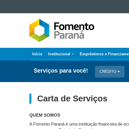
Ir para o conteúdo
FOMENTO
Ir para a navegação
Ir para a busca
PARANÁ
Mapa do site
Início
Institucional
Empréstimos e Financiame
Navegação
Principal
Serviços para você!
CRÉDITO
Fomento
Carta de Serviços
QUEM SOMOS
A Fomento Paraná é uma instituição financeira de ec