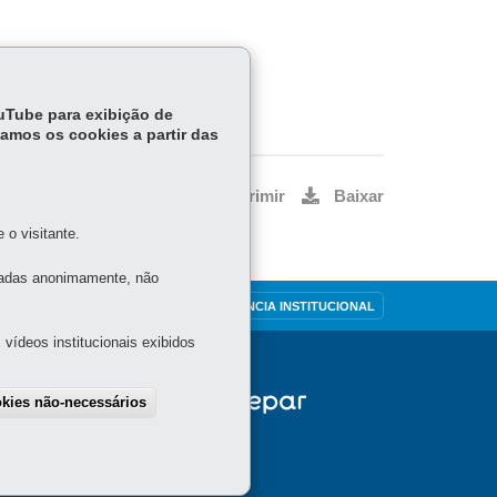
ouTube para exibição de
tamos os cookies a partir das
Voltar
Início
Imprimir
Baixar
o visitante.
tadas anonimamente, não
OUVIDORIA
TRANSPARÊNCIA INSTITUCIONAL
vídeos institucionais exibidos
okies não-necessários
draw consent