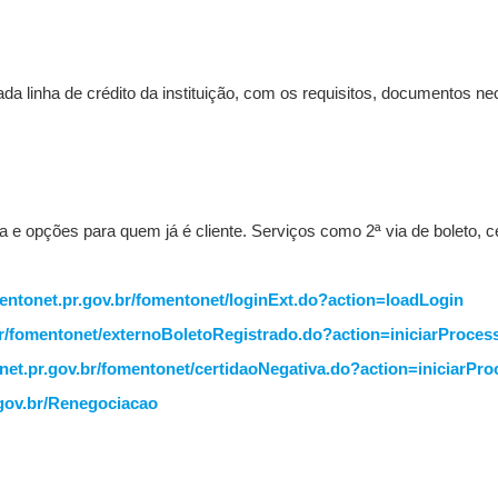
ada linha de crédito da instituição, com os requisitos, documentos 
 opções para quem já é cliente. Serviços como 2ª via de boleto, cer
entonet.pr.gov.br/fomentonet/loginExt.do?action=loadLogin
r/fomentonet/externoBoletoRegistrado.do?action=iniciarProces
et.pr.gov.br/fomentonet/certidaoNegativa.do?action=iniciarPr
gov.br/Renegociacao