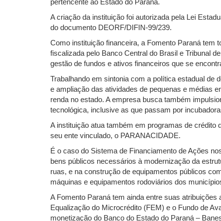
pertencente ao Estado do Paraná.
A criação da instituição foi autorizada pela Lei Esta
do documento DEORF/DIFIN-99/239.
Como instituição financeira, a Fomento Paraná tem 
fiscalizada pelo Banco Central do Brasil e Tribunal d
gestão de fundos e ativos financeiros que se encont
Trabalhando em sintonia com a política estadual de d
e ampliação das atividades de pequenas e médias e
renda no estado. A empresa busca também impulsion
tecnológica, inclusive as que passam por incubadora
A instituição atua também em programas de crédito 
seu ente vinculado, o PARANACIDADE.
É o caso do Sistema de Financiamento de Ações nos
bens públicos necessários à modernização da estrut
ruas, e na construção de equipamentos públicos com
máquinas e equipamentos rodoviários dos município
A Fomento Paraná tem ainda entre suas atribuições
Equalização do Microcrédito (FEM) e o Fundo de Aval
monetização do Banco do Estado do Paraná – Banes