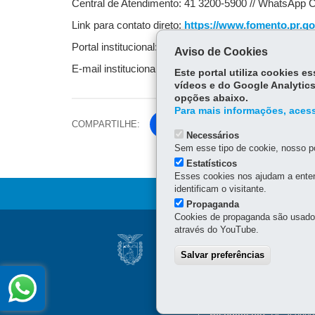
Central de Atendimento: 41 3200-5900 // WhatsApp C
Link para contato direto:
https://www.fomento.pr.go
Portal institucional:
www.fomento.pr.gov.br
Aviso de Cookies
E-mail institucional:
falafomento@fomento.pr.gov.b
Este portal utiliza cookies 
vídeos e do Google Analytics
opções abaixo.
Para mais informações, acess
COMPARTILHE:
Fa
Necessários
ce
Sem esse tipo de cookie, nosso po
Tw
bo
Estatísticos
itt
ok
Esses cookies nos ajudam a enten
er
identificam o visitante.
Propaganda
Cookies de propaganda são usados 
Navegação
através do YouTube.
AGÊNCIA DE FOM
Principal
Salvar preferências
R. Comendador Araújo, 65
Fomento
CNPJ:
03.584.906/0001-9
Central de Atendimento
Atendimento
: De segunda