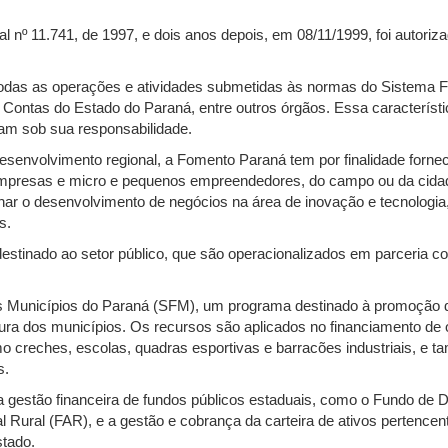
dual nº 11.741, de 1997, e dois anos depois, em 08/11/1999, foi autori
todas as operações e atividades submetidas às normas do Sistema Fi
e Contas do Estado do Paraná, entre outros órgãos. Essa característic
ram sob sua responsabilidade.
esenvolvimento regional, a Fomento Paraná tem por finalidade fornec
mpresas e micro e pequenos empreendedores, do campo ou da cidad
ar o desenvolvimento de negócios na área de inovação e tecnologi
s.
destinado ao setor público, que são operacionalizados em parceria 
 Municípios do Paraná (SFM), um programa destinado à promoção d
ura dos municípios. Os recursos são aplicados no financiamento de 
o creches, escolas, quadras esportivas e barracões industriais, e
s.
 a gestão financeira de fundos públicos estaduais, como o Fundo d
 Rural (FAR), e a gestão e cobrança da carteira de ativos pertence
tado.